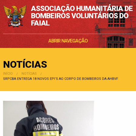
ASSOCIAÇÃO HUMANITÁRIA DE
BOMBEIROS VOLUNTÁRIOS DO
FAIAL
ABRIR NAVEGAÇÃO
NOTÍCIAS
INÍCIO
NOTÍCIAS
POSIÇÃO:
SRPCBA ENTREGA 18 NOVOS EPI’S AO CORPO DE BOMBEIROS DA AHBVF