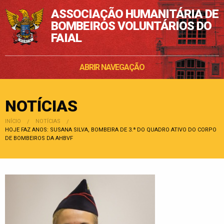
ASSOCIAÇÃO HUMANITÁRIA DE
BOMBEIROS VOLUNTÁRIOS DO
FAIAL
ABRIR NAVEGAÇÃO
NOTÍCIAS
INÍCIO
NOTÍCIAS
POSIÇÃO:
HOJE FAZ ANOS: SUSANA SILVA, BOMBEIRA DE 3.ª DO QUADRO ATIVO DO CORPO
DE BOMBEIROS DA AHBVF