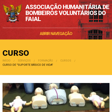
ASSOCIAÇÃO HUMANITÁRIA DE
BOMBEIROS VOLUNTÁRIOS DO
FAIAL
ABRIR NAVEGAÇÃO
CURSO
INÍCIO
SERVIÇOS
FORMAÇÃO
CURSOS
POSIÇÃO:
CURSO DE "SUPORTE BÁSICO DE VIDA"